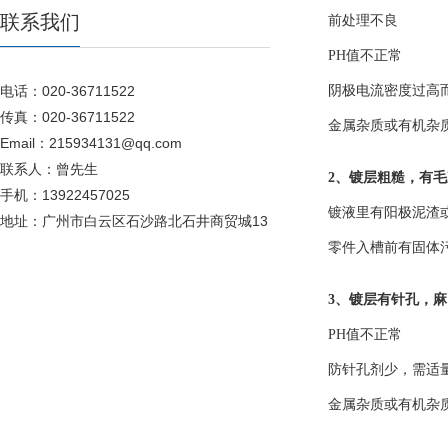
联系我们
前处理不良
PH值不正常
电话：020-36711522
阴极电流密度过
传真：020-36711522
金属杂质或有机杂
Email：215934131@qq.com
联系人：曾先生
2、镀层粗糙，
手机：13922457025
镀液里有阳极泥渣
地址：广州市白云区石沙路北石井商贸城13
零件入槽前有固体
3、镀层有针孔
PH值不正常
防针孔剂少，需适
金属杂质或有机杂