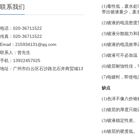
联系我们
(1)毒性低，废水
带出镀液量少，废
(2)镀液的电流密
电话：020-36711522
(3)镀液分散能力
传真：020-36711522
Email：215934131@qq.com
(4)镀液的电流效
联系人：曾先生
(5)镀液可不必加
手机：13922457025
(6)镀层耐蚀性佳
地址：广州市白云区石沙路北石井商贸城13
(7)电镀时，即使
缺点
(1)色泽不像六
(2)镀层的厚度只
(3)镀液稳定性差。
(4)镀层的硬度低。