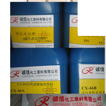
深孔走位剂DS
CX-66光亮滚镀镍光亮剂