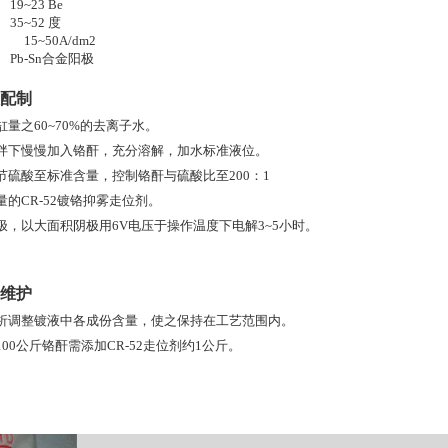
~23 Be
35~52 度
15~50A/dm2
b-Sn合金阳极
配制
缸量之60~70%的去离子水。
拌下慢慢加入铬酐，充分溶解，加水标准液位。
节硫酸至标准含量，控制铬酐与硫酸比至200：1
量的CR-52镀铬抑雾走位剂。
极，以大面积阴极用6V电压于操作温度下电解3~5小时。
维护
析调整镀液中各成份含量，使之保持在工艺范围内。
100公斤铬酐需添加CR-52走位剂约1公斤。