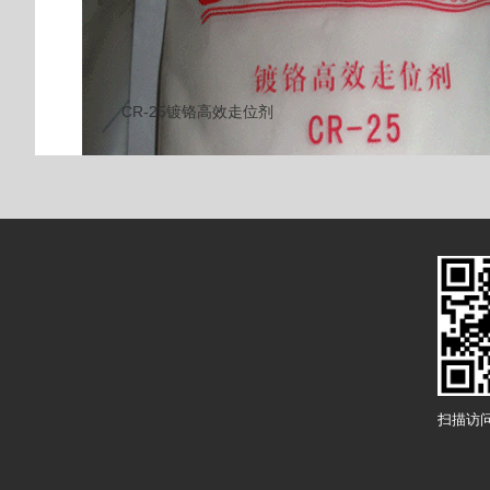
CR-25镀铬高效走位剂
扫描访