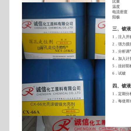
比重 19
温度 
电流密度 
阳极 P
三、镀液
1．注入开
2．强力搅
深孔走位剂DS
3．分析调
4．加入计
5．挂好阳
6．试镀
四、镀液
1．定期分
2．每使用
CX-66光亮滚镀镍光亮剂