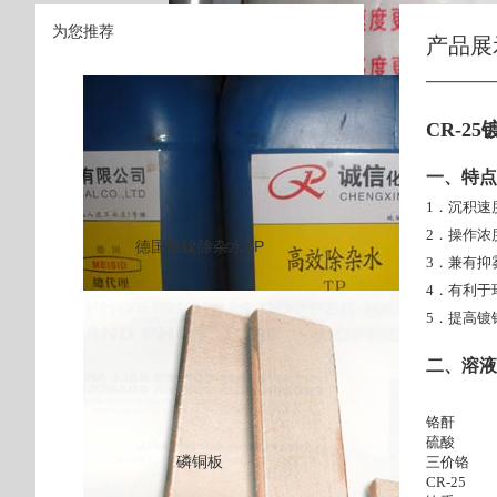
为您推荐
产品展
CR-2
一、特点
1．沉积速
2．操作
德国镀镍除杂水TP
3．兼有抑
4．有利于
5．提高镀
二、溶液
铬酐 1
硫酸 0.
磷铜板
三价铬 0
CR-25 