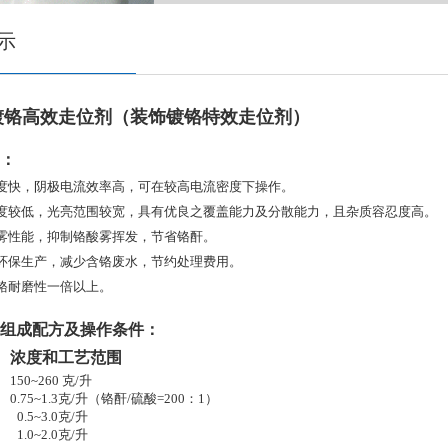
示
5镀铬高效走位剂
（装饰镀铬特效走位剂）
：
度快，阴极电流效率高，可在较高电流密度下操作。
浓度较低，光亮范围较宽，具有优良之覆盖能力及分散能力，且杂质容忍度高。
雾性能，抑制铬酸雾挥发，节省铬酐。
环保生产，减少含铬废水，节约处理费用。
铬耐磨性一倍以上。
组成配方及操作条件：
浓度和工艺范围
50~260 克/升
75~1.3克/升（铬酐/硫酸=200：1）
.5~3.0克/升
1.0~2.0克/升