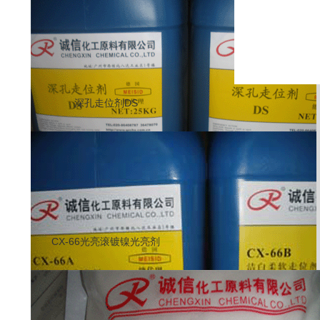
深孔走位剂DS
CX-66光亮滚镀镍光亮剂