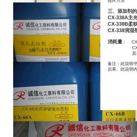
搅拌方法
三、添加剂的
CX-338A主
CX-338B
CX-338润湿
消耗量
： CX-
CX-338B柔
深孔走位剂DS
其补充量取
备注：此说明
后果。此说明
CX-66光亮滚镀镍光亮剂