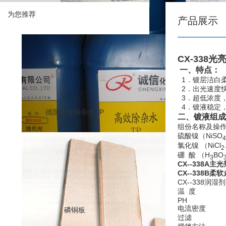
为您推荐
产品展示
CX-338
一、特点：
1．镀层洁白
2．出光速度
3．超低浓度
4．镀液稳定
德国镀镍除杂水TP
二、镀液组成
组份名称及操
硫酸镍（NiSO
4
氯化镍 （NiCl
2
硼 酸 （H
BO
3
CX--338A主光
CX--338B柔
CX--338润湿剂
温 度
PH
电流密度
磷铜板
过滤