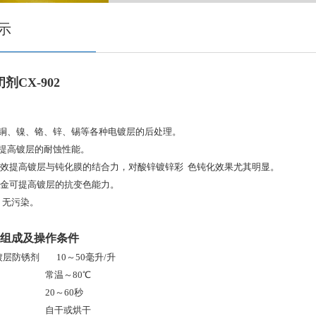
示
剂CX-902
于铜、镍、铬、锌、锡等各种电镀层的后处理。
显提高镀层的耐蚀性能。
有效提高镀层与钝化膜的结合力，对酸锌镀锌彩 色钝化效果尤其明显。
仿金可提高镀层的抗变色能力。
、无污染。
组成及操作条件
2镀层防锈剂 10～50毫升/升
 常温～80℃
20～60秒
 自干或烘干