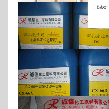
工艺流程
深孔走位剂DS
CX-66光亮滚镀镍光亮剂