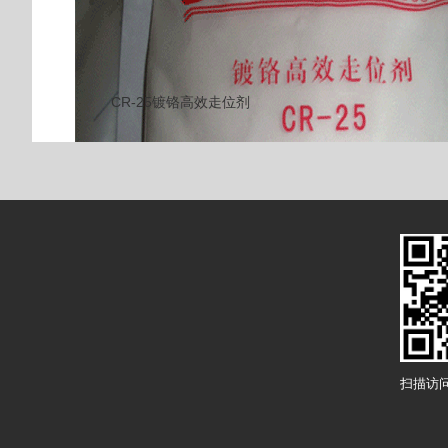
CR-25镀铬高效走位剂
扫描访