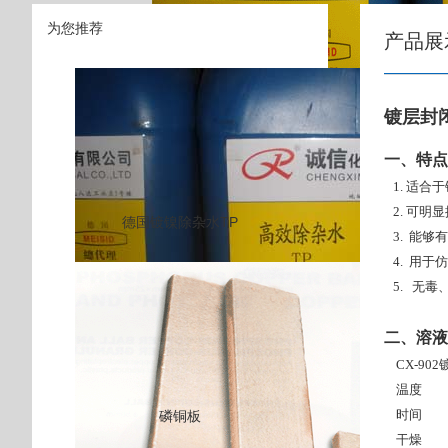
为您推荐
产品展
镀层封闭
一、特点
1. 适合
2. 可明
德国镀镍除杂水TP
3. 能够
4. 用于
5. 无毒
二、溶液
CX-90
温度
时间 
磷铜板
干燥