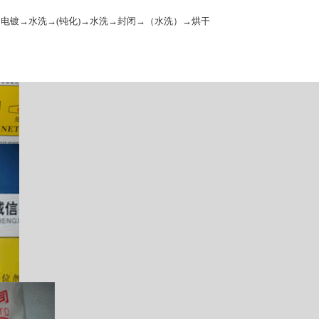
：
电镀→水洗→(钝化)→水洗→封闭→（水洗）→烘干