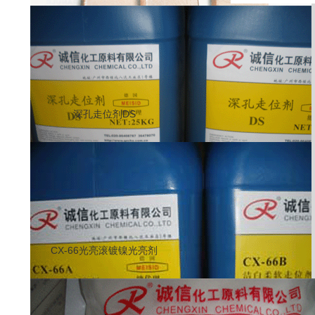
深孔走位剂DS
CX-66光亮滚镀镍光亮剂