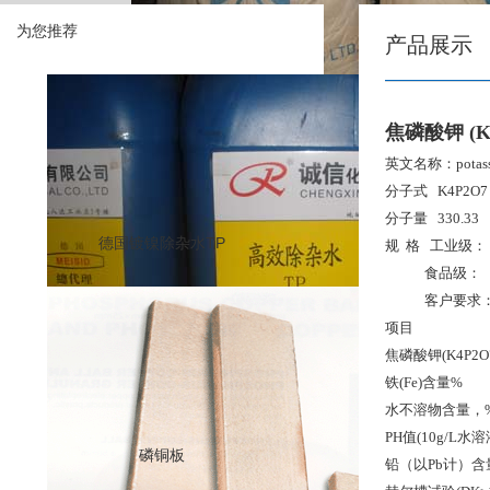
为您推荐
产品展示
焦磷酸钾 (K
英文名称：potassiu
分子式 K4P2O7
分子量 330.33
德国镀镍除杂水TP
规 格 工业级： 符
食品级： 符合FA
客户要求
项目
焦磷酸钾(K4P
铁(Fe)含
水不溶物含
PH值(10g/
磷铜板
铅（以Pb计）