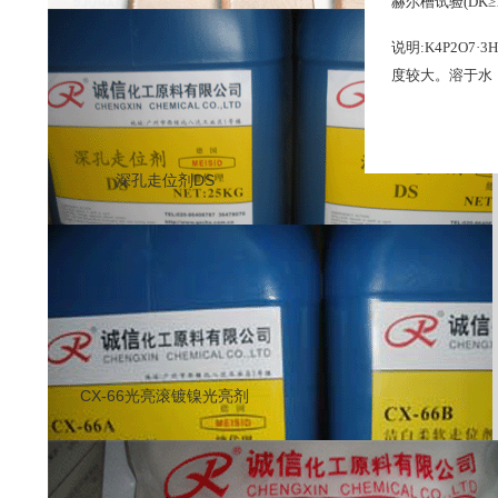
赫尔槽试验(DK
说明:K4P2O
度较大。溶于水
深孔走位剂DS
CX-66光亮滚镀镍光亮剂