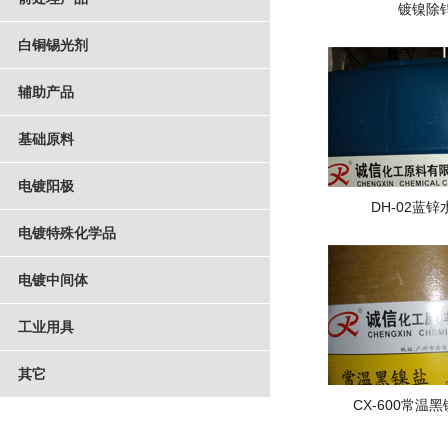
镀镍除
白铜锡光剂
辅助产品
基础原料
电镀阳极
DH-02蓝
电镀特殊化学品
电镀中间体
工业用具
其它
CX-600常温